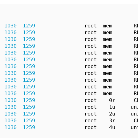
  
1030
1259
                root  mem       R
  
1030
1259
                root  mem       R
  
1030
1259
                root  mem       R
  
1030
1259
                root  mem       R
  
1030
1259
                root  mem       R
  
1030
1259
                root  mem       R
  
1030
1259
                root  mem       R
  
1030
1259
                root  mem       R
  
1030
1259
                root  mem       R
  
1030
1259
                root  mem       R
  
1030
1259
                root  mem       R
  
1030
1259
                root    0r      C
  
1030
1259
                root    1u     un
  
1030
1259
                root    2u     un
  
1030
1259
                root    3r      C
  
1030
1259
                root    4u     un