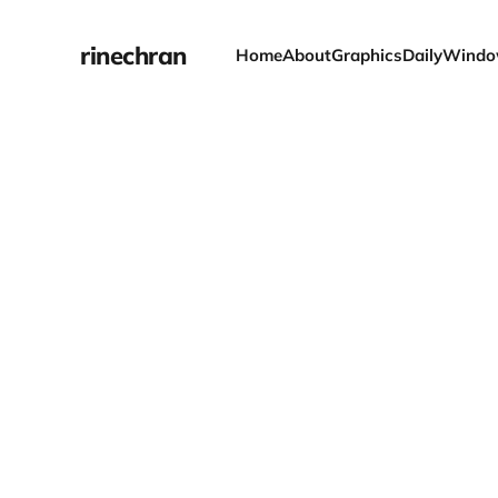
rinechran
Home
About
Graphics
Daily
Windo