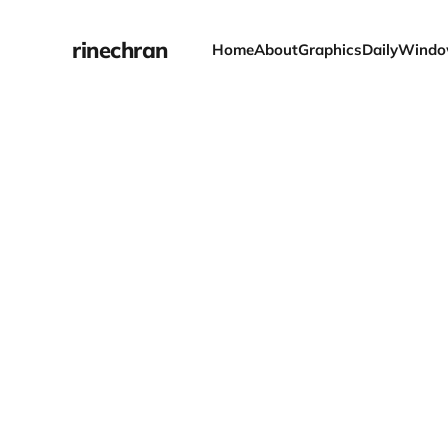
rinechran
Home
About
Graphics
Daily
Windo