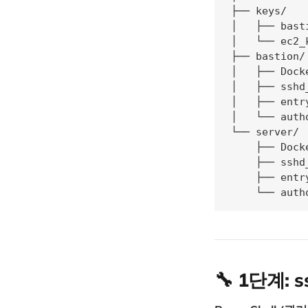
├── keys/

│   ├── bas
│   └── ec2
├── bastion/

│   ├── Docke
│   ├── sshd_
│   ├── entry
│   └── auth
└── server/

    ├── Docke
    ├── sshd_
    ├── entry
    └── auth
🔧 1단계: 