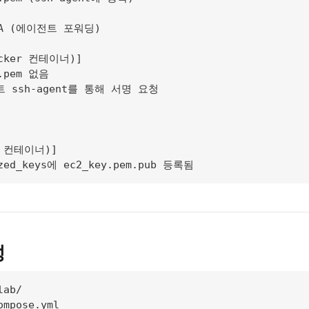
 -A (에이전트 포워딩)

ocker 컨테이너)]

.pem 없음

 ssh-agent를 통해 서명 요청

r 컨테이너)]

ized_keys에 ec2_key.pem.pub 등록됨
성
ab/

mpose.yml
