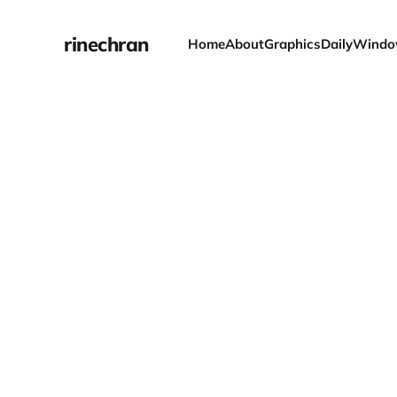
rinechran
Home
About
Graphics
Daily
Windo