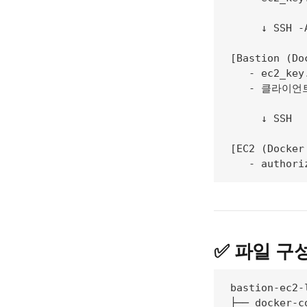
     ↓ SSH
[Bastion (D
   - ec2_key
   - 클라이언트
     ↓ SSH

[EC2 (Docke
   - author
✅ 파일 구
bastion-ec2-l
├── docker-co