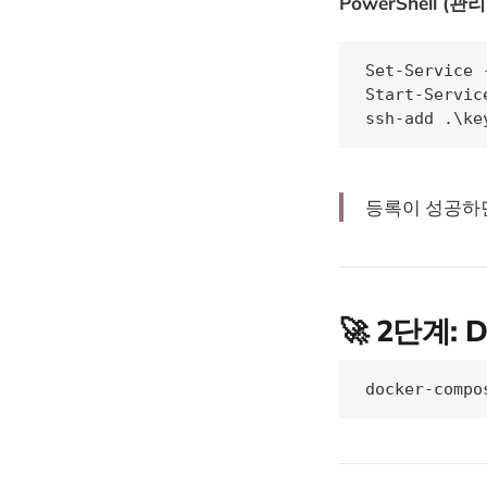
PowerShell (관
Set-Service 
Start-Servic
ssh-add .\ke
등록이 성공하
🚀 2단계:
docker-compo