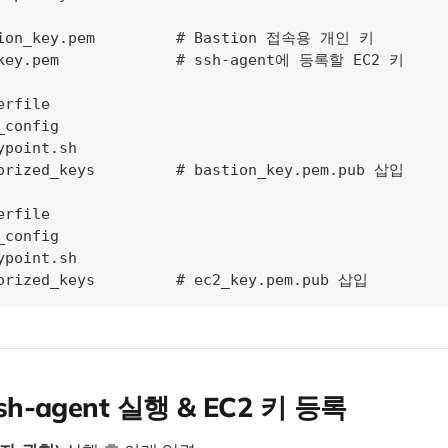
tion_key.pem         # Bastion 접속용 개인 키

_key.pem             # ssh-agent에 등록할 EC2 키

rfile

config

point.sh

orized_keys         # bastion_key.pem.pub 삽입

rfile

config

point.sh

orized_keys         # ec2_key.pem.pub 삽입
ssh-agent 실행 & EC2 키 등록