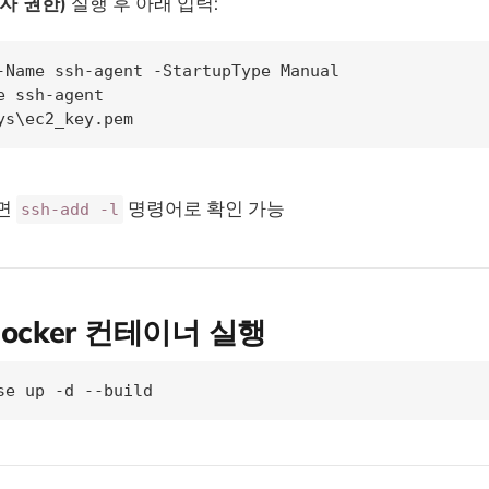
리자 권한)
실행 후 아래 입력:
-Name ssh-agent -StartupType Manual

e ssh-agent

ys\ec2_key.pem
면
명령어로 확인 가능
ssh-add -l
 Docker 컨테이너 실행
se up -d --build