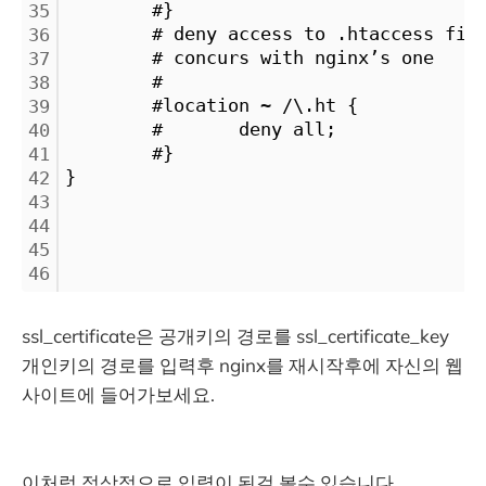
        #}
35
        # deny access to .htaccess fil
36
        # concurs with nginx’s one
37
        #
38
        #location ~ /\.ht {
39
        #       deny all;
40
        #}
41
}
42
43
44
45
46
ssl_certificate은 공개키의 경로를 ssl_certificate_key
개인키의 경로를 입력후 nginx를 재시작후에 자신의 웹
사이트에 들어가보세요.
이처럼 정상적으로 입력이 된걸 볼수 있습니다.