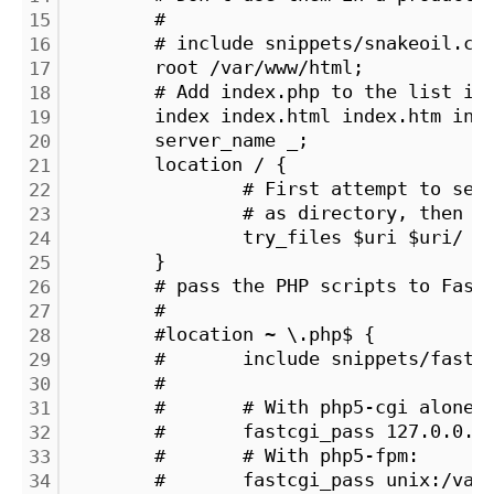
        #
15
        # include snippets/snakeoil.co
16
        root /var/www/html;
17
        # Add index.php to the list if
18
        index index.html index.htm ind
19
        server_name _;
20
        location / {
21
                # First attempt to ser
22
                # as directory, then f
23
                try_files $uri $uri/ =
24
        }
25
        # pass the PHP scripts to Fast
26
        #
27
        #location ~ \.php$ {
28
        #       include snippets/fastc
29
        #
30
        #       # With php5-cgi alone:
31
        #       fastcgi_pass 127.0.0.1
32
        #       # With php5-fpm:
33
        #       fastcgi_pass unix:/var
34