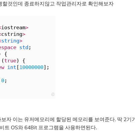
생할것인데 종료하지않고 작업관리자로 확인해보자
<
iostream
>
<
cstring
>
<
string
>
espace
std
;
) {
 (
true
) {
ew
int
[
10000000
];
0
;
cs
보자 이는 유저메모리에 할당된 메모리를 보여준다. 딱 2기
4비트 OS와 64Bit 프로그램을 사용하면된다.