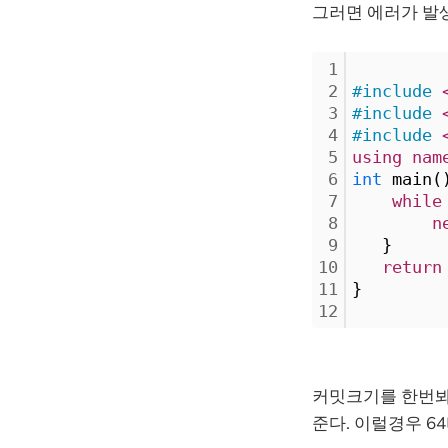
그러면 에러가 발
1
2
#include
3
#include
4
#include
5
using
nam
6
int
 main(
7
while
8
n
9
   }
10
return
11
}
12
커밋크기를 한번봐
준다. 이럴경우 6