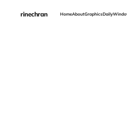
rinechran
Home
About
Graphics
Daily
Windo