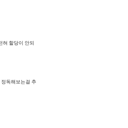
전혀 할당이 안되
번 정독해보는걸 추