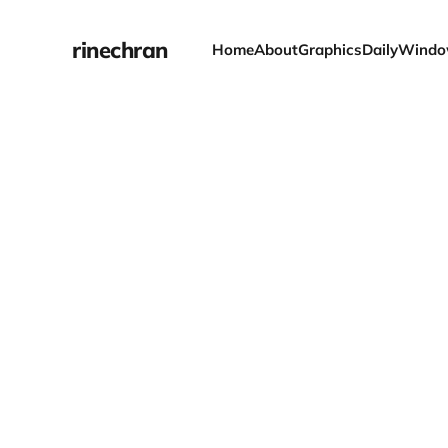
rinechran
Home
About
Graphics
Daily
Windo