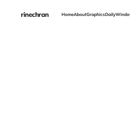
rinechran
Home
About
Graphics
Daily
Windo